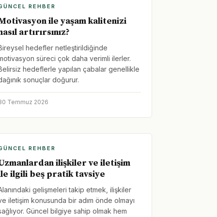
GÜNCEL REHBER
Motivasyon ile yaşam kalitenizi
nasıl artırırsınız?
Bireysel hedefler netleştirildiğinde
motivasyon süreci çok daha verimli ilerler.
Belirsiz hedeflerle yapılan çabalar genellikle
dağınık sonuçlar doğurur.
30 Temmuz 2026
GÜNCEL REHBER
Uzmanlardan ilişkiler ve iletişim
ile ilgili beş pratik tavsiye
Alanındaki gelişmeleri takip etmek, ilişkiler
ve iletişim konusunda bir adım önde olmayı
sağlıyor. Güncel bilgiye sahip olmak hem